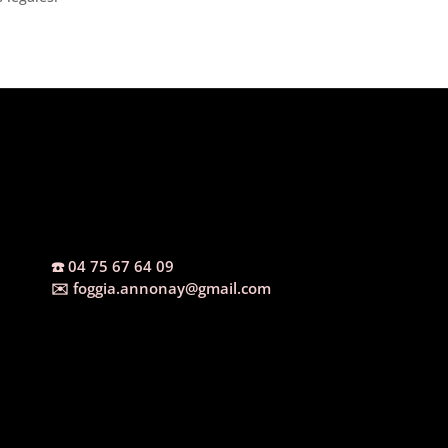
☎️
04 75 67 64 09
✉️
foggia.annonay@gmail.com