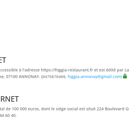
ET
 accessible à l’adresse https://foggia-restaurant.fr et est édité par
urope, 07100 ANNONAY. (
,
foggia.annonay@gmail.com
)
0475676409
ERNET
tal de 100 000 euros, dont le siège social est situé 224 Boulevard
44 60 40
.