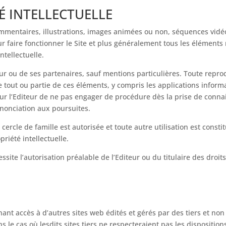
É INTELLECTUELLE
mentaires, illustrations, images animées ou non, séquences vidéo
 faire fonctionner le Site et plus généralement tous les éléments r
intellectuelle.
diteur ou de ses partenaires, sauf mentions particulières. Toute repro
out ou partie de ces éléments, y compris les applications informat
pour l’Editeur de ne pas engager de procédure dès la prise de conna
enonciation aux poursuites.
cercle de famille est autorisée et toute autre utilisation est consti
iété intellectuelle.
ssite l’autorisation préalable de l’Editeur ou du titulaire des droit
t accès à d’autres sites web édités et gérés par des tiers et non
e cas où lesdits sites tiers ne respecteraient pas les dispositions 